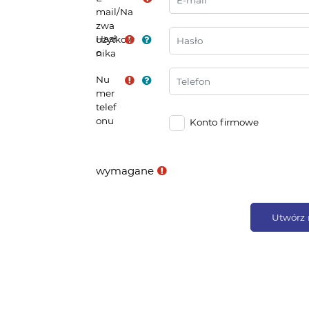
mail/Na
zwa
Hasł
użytkow
o
nika
Nu
mer
telef
onu
Konto firmowe
wymagane
Utwórz 