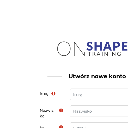
Przejdź do głównej zawartości
Utwórz nowe konto
Imię
Nazwis
ko
E-